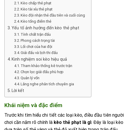
Kèo chấp thẻ phạt
Kèo tài xỉu thẻ phạt
Kèo đội nhận thẻ đầu tiên và cuối cùng
Kèo tổng điểm thẻ
Yếu tố ảnh hưởng đến kèo thẻ phạt
Tính chất trận đấu
Phong cách trọng tài
Lối chơi của hai đội
Giải đấu và lịch thi đấu
Kinh nghiệm soi kèo hiệu quả
Tham khảo thống kê trước trận
Chọn lọc giải đấu phù hợp
Quản lý vốn
Lắng nghe phân tích chuyên gia
Lời kết
Khái niệm và đặc điểm
Trước khi tìm hiểu chi tiết các loại kèo, điều đầu tiên người
chơi cần nắm rõ chính là
kèo thẻ phạt là gì
. Đây là loại kèo
dựa trên số thẻ vàng và thẻ đỏ xuất hiện trong trận đấu.