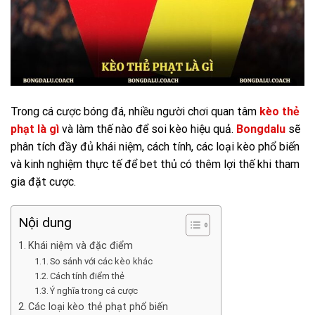
Trong cá cược bóng đá, nhiều người chơi quan tâm
kèo thẻ
phạt là gì
và làm thế nào để soi kèo hiệu quả.
Bongdalu
sẽ
phân tích đầy đủ khái niệm, cách tính, các loại kèo phổ biến
và kinh nghiệm thực tế để bet thủ có thêm lợi thế khi tham
gia đặt cược.
Nội dung
Khái niệm và đặc điểm
So sánh với các kèo khác
Cách tính điểm thẻ
Ý nghĩa trong cá cược
Các loại kèo thẻ phạt phổ biến