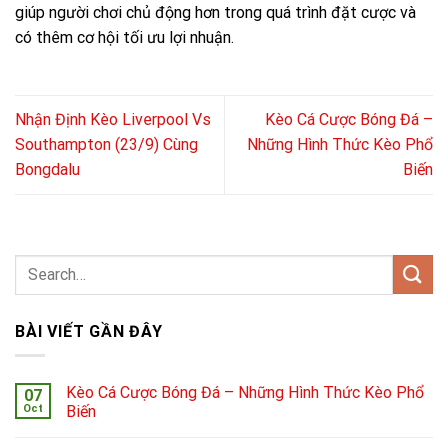
giúp người chơi chủ động hơn trong quá trình đặt cược và
có thêm cơ hội tối ưu lợi nhuận.
Nhận Định Kèo Liverpool Vs
Kèo Cá Cược Bóng Đá –
Southampton (23/9) Cùng
Những Hình Thức Kèo Phổ
Bongdalu
Biến
BÀI VIẾT GẦN ĐÂY
Kèo Cá Cược Bóng Đá – Những Hình Thức Kèo Phổ
07
Oct
Biến