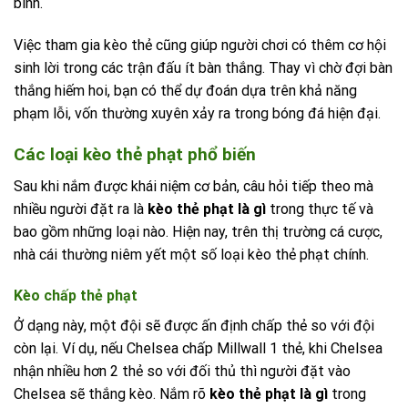
bình.
Việc tham gia kèo thẻ cũng giúp người chơi có thêm cơ hội
sinh lời trong các trận đấu ít bàn thắng. Thay vì chờ đợi bàn
thắng hiếm hoi, bạn có thể dự đoán dựa trên khả năng
phạm lỗi, vốn thường xuyên xảy ra trong bóng đá hiện đại.
Các loại kèo thẻ phạt phổ biến
Sau khi nắm được khái niệm cơ bản, câu hỏi tiếp theo mà
nhiều người đặt ra là
kèo thẻ phạt là gì
trong thực tế và
bao gồm những loại nào. Hiện nay, trên thị trường cá cược,
nhà cái thường niêm yết một số loại kèo thẻ phạt chính.
Kèo chấp thẻ phạt
Ở dạng này, một đội sẽ được ấn định chấp thẻ so với đội
còn lại. Ví dụ, nếu Chelsea chấp Millwall 1 thẻ, khi Chelsea
nhận nhiều hơn 2 thẻ so với đối thủ thì người đặt vào
Chelsea sẽ thắng kèo. Nắm rõ
kèo thẻ phạt là gì
trong