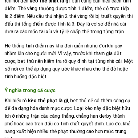
Khi nói đến
kèo thẻ phạt là gì
, bạn cũng cần hiểu cách tính
điểm. Thẻ vàng thường được tính 1 điểm, thẻ đỏ trực tiếp
là 2 điểm. Nếu cầu thủ nhận 2 thẻ vàng rồi bị truất quyền thi
đấu thì tổng điểm được tính là 3. Đây là cơ sở để nhà cái
đưa ra các mốc tài xỉu và tỷ lệ chấp thẻ trong từng trận.
Hệ thống tính điểm này khá đơn giản nhưng đôi khi gây
nhầm lẫn cho người mới. Vì vậy, trước khi tham gia đặt
cược, bet thủ nên kiểm tra rõ quy định tại từng nhà cái. Một
số nơi có thể áp dụng quy ước khác nhau cho thẻ đỏ hoặc
tình huống đặc biệt.
Ý nghĩa trong cá cược
Khi hiểu rõ
kèo thẻ phạt là gì
, bet thủ sẽ có thêm công cụ
để đa dạng hóa danh mục cược. Loại kèo này đặc biệt hữu
ích ở những trận cầu căng thẳng, chẳng hạn derby thành
phố hoặc các trận đấu có tính chất quyết định. Lúc đó, khả
năng xuất hiện nhiều thẻ phạt thường cao hơn mức trung