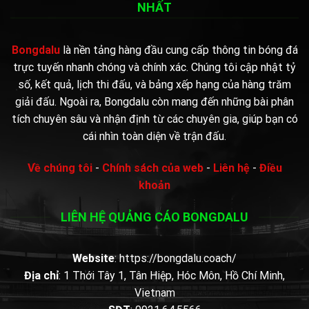
NHẤT
Bongdalu
là nền tảng hàng đầu cung cấp thông tin bóng đá
trực tuyến nhanh chóng và chính xác. Chúng tôi cập nhật tỷ
số, kết quả, lịch thi đấu, và bảng xếp hạng của hàng trăm
giải đấu. Ngoài ra, Bongdalu còn mang đến những bài phân
tích chuyên sâu và nhận định từ các chuyên gia, giúp bạn có
cái nhìn toàn diện về trận đấu.
Về chúng tôi
-
Chính sách của web
-
Liên hệ
-
Điều
khoản
LIÊN HỆ QUẢNG CÁO BONGDALU
Website
: https://bongdalu.coach/
Địa chỉ
: 1 Thới Tây 1, Tân Hiệp, Hóc Môn, Hồ Chí Minh,
Vietnam