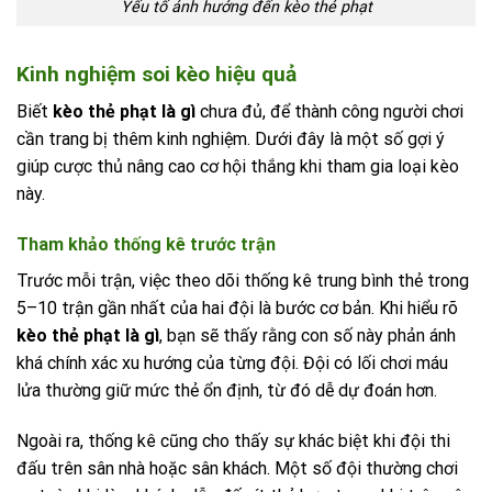
Yếu tố ảnh hưởng đến kèo thẻ phạt
Kinh nghiệm soi kèo hiệu quả
Biết
kèo thẻ phạt là gì
chưa đủ, để thành công người chơi
cần trang bị thêm kinh nghiệm. Dưới đây là một số gợi ý
giúp cược thủ nâng cao cơ hội thắng khi tham gia loại kèo
này.
Tham khảo thống kê trước trận
Trước mỗi trận, việc theo dõi thống kê trung bình thẻ trong
5–10 trận gần nhất của hai đội là bước cơ bản. Khi hiểu rõ
kèo thẻ phạt là gì
, bạn sẽ thấy rằng con số này phản ánh
khá chính xác xu hướng của từng đội. Đội có lối chơi máu
lửa thường giữ mức thẻ ổn định, từ đó dễ dự đoán hơn.
Ngoài ra, thống kê cũng cho thấy sự khác biệt khi đội thi
đấu trên sân nhà hoặc sân khách. Một số đội thường chơi