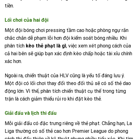
tiền.
Lối chơi của hai đội
Một đội bóng chơi pressing tầm cao hoặc phòng ngự rắn
chắc chắn dễ phạm lỗi hơn đội kiểm soát bóng nhiều. Khi
phân tích
kèo thẻ phạt là gì
, việc xem xét phong cách của
cả hai bên sẽ giúp bạn xác định kèo chấp hoặc tài xỉu chính
xác hơn.
Ngoài ra, chiến thuật của HLV cũng là yếu tố đáng lưu ý.
Một đội có lối chơi thay đổi theo đối thủ sẽ có số thẻ dao
động lớn. Vì thế, phân tích chiến thuật cụ thể trong từng
trận là cách giảm thiểu rủi ro khi đặt kèo thẻ.
Giải đấu và lịch thi đấu
Mỗi giải đấu có đặc trưng riêng về thẻ phạt. Chẳng hạn, La
Liga thường có số thẻ cao hơn Premier League do phong
cách thi đấu thiên về kỹ thuật nhưng nhiều tiểu xảo. Khi tìm