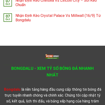
Nhận Định Kèo Chelsea Vs Lincoln City – Soi Kèo
07
Oct
Chuẩn
Nhận Định Kèo Crystal Palace Vs Millwall (16/9) Từ
07
Oct
Bongdalu
BONGDALU - XEM TỶ SỐ BÓNG ĐÁ NHANH
NHẤT
Bongdalu
là nền tảng hàng đầu cung cấp thông tin bóng đá
trực tuyến nhanh chóng và chính xác. Chúng tôi cập nhật tỷ
số, kết quả, lịch thi đấu, và bảng xếp hạng của hàng trăm