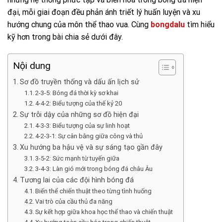
đại, mỗi giai đoạn đều phản ánh triết lý huấn luyện và xu
hướng chung của môn thể thao vua. Cùng
bongdalu
tìm hiểu
kỹ hơn trong bài chia sẻ dưới đây.
Nội dung
Sơ đồ truyền thống và dấu ấn lịch sử
2-3-5: Bóng đá thời kỳ sơ khai
4-4-2: Biểu tượng của thế kỷ 20
Sự trỗi dậy của những sơ đồ hiện đại
4-3-3: Biểu tượng của sự linh hoạt
4-2-3-1: Sự cân bằng giữa công và thủ
Xu hướng ba hậu vệ và sự sáng tạo gần đây
3-5-2: Sức mạnh từ tuyến giữa
3-4-3: Làn gió mới trong bóng đá châu Âu
Tương lai của các đội hình bóng đá
Biến thể chiến thuật theo từng tình huống
Vai trò của cầu thủ đa năng
Sự kết hợp giữa khoa học thể thao và chiến thuật