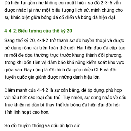
Dù hiện tại gần như không còn xuất hiện, sơ đồ 2-3-5 vẫn
được nhắc lại như một biểu tượng lịch sử, minh chứng cho
sự khác biệt giữa bóng đá cổ điển và bóng đá hiện đại.
4-4-2: Biểu tượng của thế kỷ 20
Sang thế kỷ 20, 4-4-2 trở thành sơ đồ huyền thoại và được
sử dụng rộng rãi trên toàn thế giới. Hai tiền đạo đá cặp tạo
ra mối đe dọa thường trực trước khung thành đối phương,
trong khi bốn tiền vệ đảm bảo khả năng kiểm soát khu vực
giữa sân. Đây cũng là đội hình đã giúp nhiều CLB và đội
tuyển quốc gia giành được những danh hiệu lớn.
Điểm mạnh của 4-4-2 là sự cân bằng, dễ áp dụng, phù hợp
với hầu hết các loại cầu thủ. Tuy nhiên, sự cứng nhắc về cấu
trúc khiến nó dần bị thay thế khi bóng đá hiện đại đòi hỏi
tính linh hoạt cao hơn.
Sơ đồ truyền thống và dấu ấn lịch sử