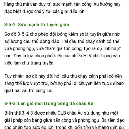
hàng thủ mà vẫn duy trì sức mạnh tấn công. Xu hướng này
đặc biệt được chú ý tại các giải đấu lớn.
3-5-2: Sức mạnh từ tuyến giữa
Sơ đồ 3-5-2 cho phép đội bóng kiểm soát tuyến giữa nhờ
số lượng cầu thủ đông đảo. Hai cầu thủ chạy cánh có thể
vừa phòng ngự, vừa tham gia tấn công, tạo ra sự linh hoạt
cao. Đây là lựa chọn phổ biến của nhiều HLV chú trọng vào
việc làm chủ trung tuyến.
Tuy nhiên, sơ đồ này đòi hỏi cầu thủ chạy cánh phải có nền
tảng thể lực vượt trội, bởi họ phải di chuyển liên tục để bao
quát hai vai trò cùng lúc.
3-4-3: Làn gió mới trong bóng đá châu Âu
Biến thể 3-4-3 được nhiều CLB châu Âu sử dụng như một
giải pháp cân bằng giữa tấn công và phòng ngự. Ba tiền đạo
cho phép tạo sức ép lớn, trong khi bốn tiền vệ mang đến sự