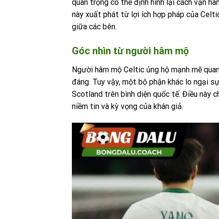
quan trọng có thể định hình lại cách vận h
này xuất phát từ lợi ích hợp pháp của Celti
giữa các bên.
Góc nhìn từ người hâm mộ
Người hâm mộ Celtic ủng hộ mạnh mẽ quan đ
đáng. Tuy vậy, một bộ phận khác lo ngại s
Scotland trên bình diện quốc tế. Điều này 
niềm tin và kỳ vọng của khán giả.