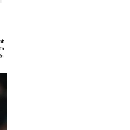
i
ính
đá
ến