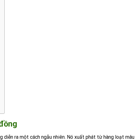
 đồng
g diễn ra một cách ngẫu nhiên. Nó xuất phát từ hàng loạt mâu