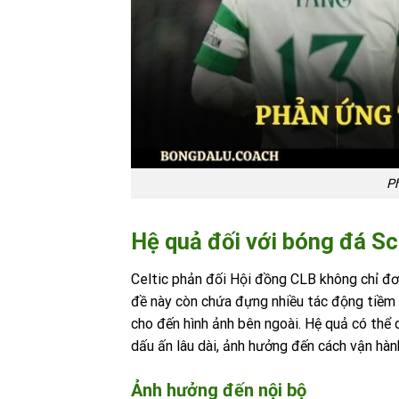
Ph
Hệ quả đối với bóng đá S
Celtic phản đối Hội đồng CLB không chỉ đơn
đề này còn chứa đựng nhiều tác động tiềm 
cho đến hình ảnh bên ngoài. Hệ quả có thể 
dấu ấn lâu dài, ảnh hưởng đến cách vận hành
Ảnh hưởng đến nội bộ