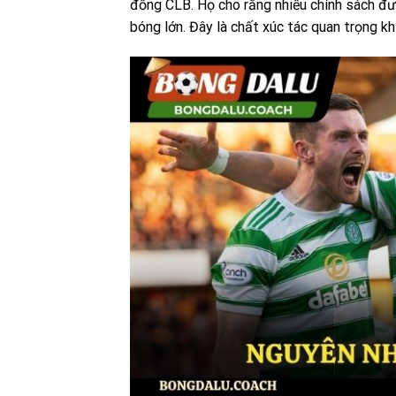
đồng CLB. Họ cho rằng nhiều chính sách đượ
bóng lớn. Đây là chất xúc tác quan trọng k