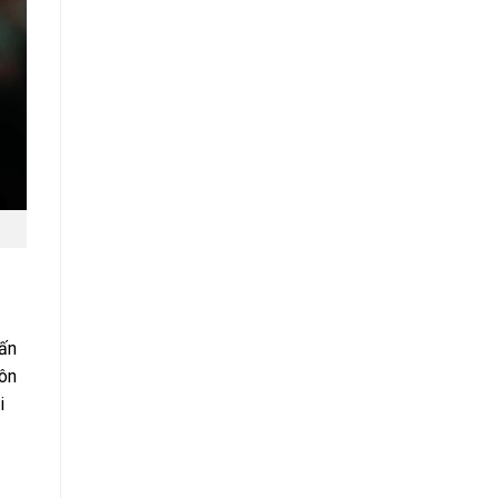
Vấn
môn
i