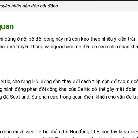
uyên nhân dẫn đến bất đồng
quan
ỉ dừng ở nội bộ đội bóng này mà còn kéo theo nhiều ý kiến trái
hác, giới truyền thông và người hâm mộ đều có cách nhìn nhận kh
eltic, cho rằng Hội đồng cần thay đổi cách tiếp cận để tạo sự c
ng hành động phản đối công khai của Celtic có thể gây mất đoàn
g đá Scotland. Sự phân cực trong quan điểm khiến cho vấn đề tr
rộng rãi về việc Celtic phản đối Hội đồng CLB, coi đây là sự kiệ